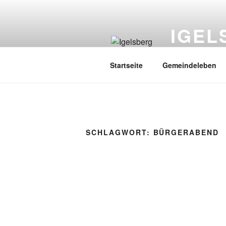
Zum
Inhalt
IGEL
springen
Landkreis Freu
Startseite
Gemeindeleben
SCHLAGWORT:
BÜRGERABEND