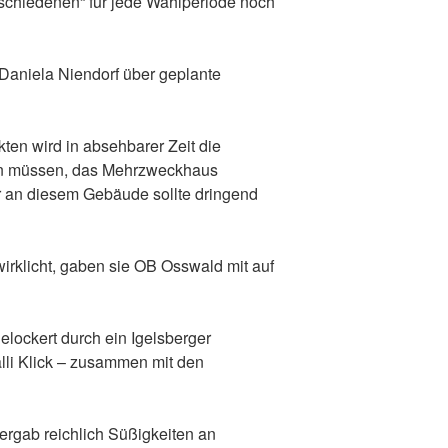
schiedenen“ für jede Wahlperiode noch
Daniela Niendorf über geplante
en wird in absehbarer Zeit die
en müssen, das Mehrzweckhaus
r an diesem Gebäude sollte dringend
irklicht, gaben sie OB Osswald mit auf
lockert durch ein Igelsberger
lli Klick – zusammen mit den
ergab reichlich Süßigkeiten an